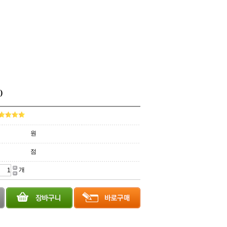
)
원
점
개